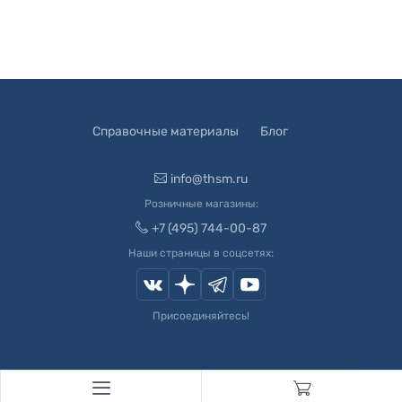
Справочные материалы
Блог
info@thsm.ru
Розничные магазины:
+7 (495) 744-00-87
Наши страницы в соцсетях:
Присоединяйтесь!
© 2003-
2026
Швейный Мир. Все права защищены.
Developed by
Andrey Novikov
. Design by
Createx Studio
.