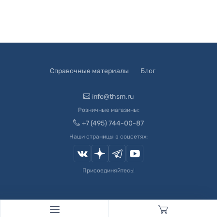
Справочные материалы
Блог
info@thsm.ru
Розничные магазины:
+7 (495) 744-00-87
Наши страницы в соцсетях:
Присоединяйтесь!
© 2003-
2026
Швейный Мир. Все права защищены.
Developed by
Andrey Novikov
. Design by
Createx Studio
.