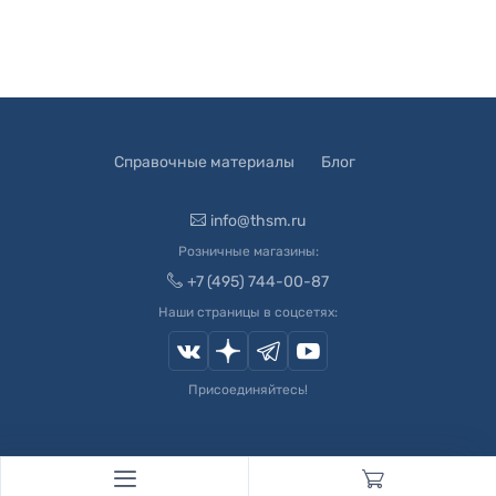
Справочные материалы
Блог
info@thsm.ru
Розничные магазины:
+7 (495) 744-00-87
Наши страницы в соцсетях:
Присоединяйтесь!
© 2003-
2026
Швейный Мир. Все права защищены.
Developed by
Andrey Novikov
. Design by
Createx Studio
.