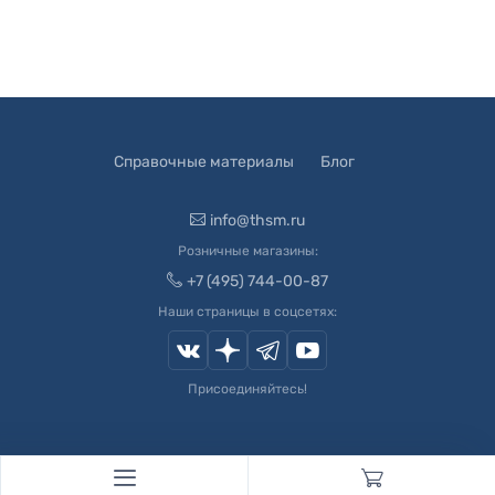
Справочные материалы
Блог
info@thsm.ru
Розничные магазины:
+7 (495) 744-00-87
Наши страницы в соцсетях:
Присоединяйтесь!
© 2003-
2026
Швейный Мир. Все права защищены.
Developed by
Andrey Novikov
. Design by
Createx Studio
.