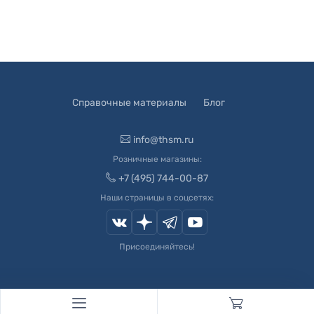
Справочные материалы
Блог
info@thsm.ru
Розничные магазины:
+7 (495) 744-00-87
Наши страницы в соцсетях:
Присоединяйтесь!
© 2003-
2026
Швейный Мир. Все права защищены.
Developed by
Andrey Novikov
. Design by
Createx Studio
.