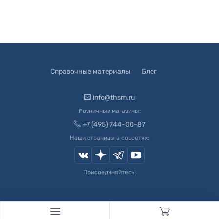
Справочные материалы
Блог
info@thsm.ru
Розничные магазины:
+7 (495) 744-00-87
Наши страницы в соцсетях:
Присоединяйтесь!
© 2003-
2026
Швейный Мир. Все права защищены.
Developed by
Andrey Novikov
. Design by
Createx Studio
.