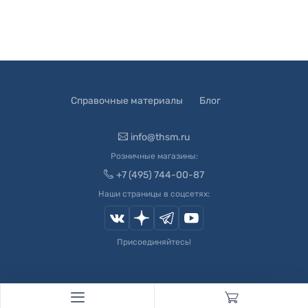
Справочные материалы
Блог
info@thsm.ru
Розничные магазины:
+7 (495) 744-00-87
Наши страницы в соцсетях:
Присоединяйтесь!
© 2003-
2026
Швейный Мир. Все права защищены.
Developed by
Andrey Novikov
. Design by
Createx Studio
.