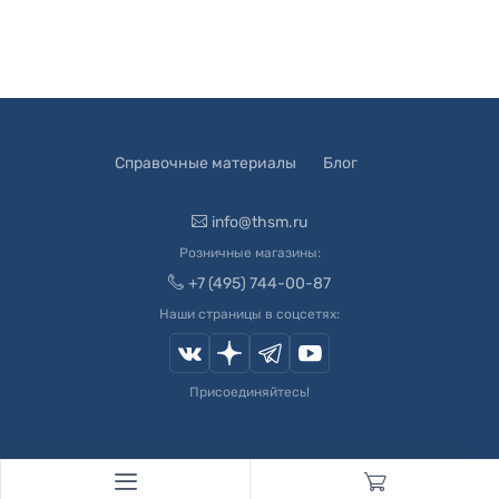
Справочные материалы
Блог
info@thsm.ru
Розничные магазины:
+7 (495) 744-00-87
Наши страницы в соцсетях:
Присоединяйтесь!
© 2003-
2026
Швейный Мир. Все права защищены.
Developed by
Andrey Novikov
. Design by
Createx Studio
.