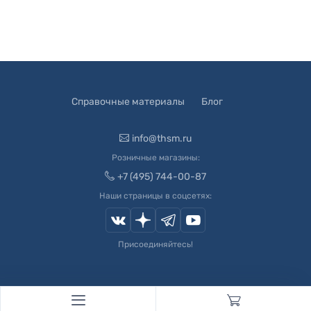
Справочные материалы
Блог
info@thsm.ru
Розничные магазины:
+7 (495) 744-00-87
Наши страницы в соцсетях:
Присоединяйтесь!
© 2003-
2026
Швейный Мир. Все права защищены.
Developed by
Andrey Novikov
. Design by
Createx Studio
.