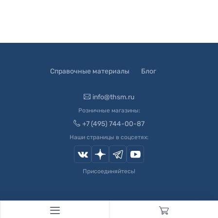
Справочные материалы
Блог
info@thsm.ru
Розничные магазины:
+7 (495) 744-00-87
Наши страницы в соцсетях:
Присоединяйтесь!
© 2003-
2026
Швейный Мир. Все права защищены.
Developed by
Andrey Novikov
. Design by
Createx Studio
.