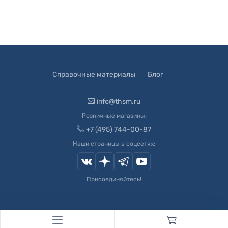
Справочные материалы
Блог
info@thsm.ru
Розничные магазины:
+7 (495) 744-00-87
Наши страницы в соцсетях:
Присоединяйтесь!
© 2003-
2026
Швейный Мир. Все права защищены.
Developed by
Andrey Novikov
. Design by
Createx Studio
.