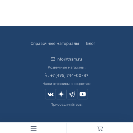
Справочные материалы
Блог
info@thsm.ru
Розничные магазины:
+7 (495) 744-00-87
Наши страницы в соцсетях:
Присоединяйтесь!
© 2003-
2026
Швейный Мир. Все права защищены.
Developed by
Andrey Novikov
. Design by
Createx Studio
.