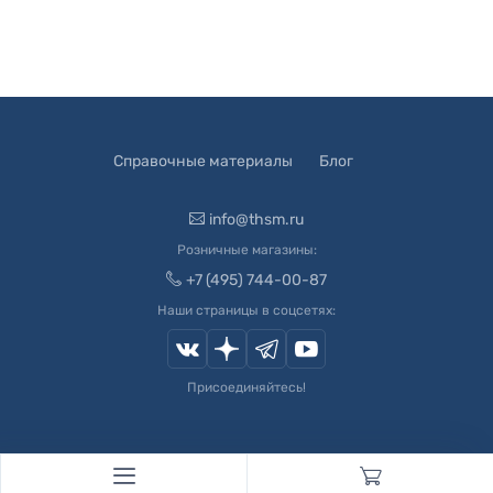
Справочные материалы
Блог
info@thsm.ru
Розничные магазины:
+7 (495) 744-00-87
Наши страницы в соцсетях:
Присоединяйтесь!
© 2003-
2026
Швейный Мир. Все права защищены.
Developed by
Andrey Novikov
. Design by
Createx Studio
.