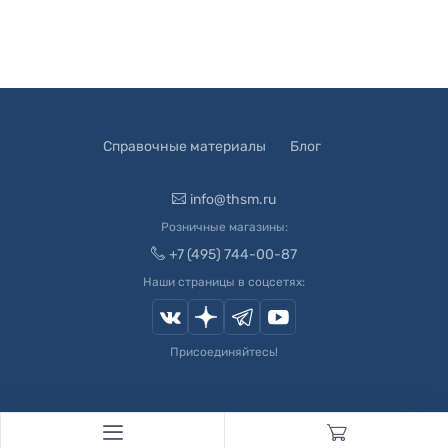
Справочные материалы
Блог
info@thsm.ru
Розничные магазины:
+7 (495) 744-00-87
Наши страницы в соцсетях:
Присоединяйтесь!
© 2003-
2026
Швейный Мир. Все права защищены.
Developed by
Andrey Novikov
. Design by
Createx Studio
.