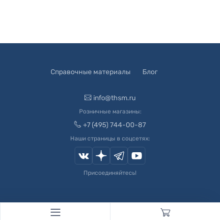
Справочные материалы
Блог
info@thsm.ru
Розничные магазины:
+7 (495) 744-00-87
Наши страницы в соцсетях:
Присоединяйтесь!
© 2003-
2026
Швейный Мир. Все права защищены.
Developed by
Andrey Novikov
. Design by
Createx Studio
.