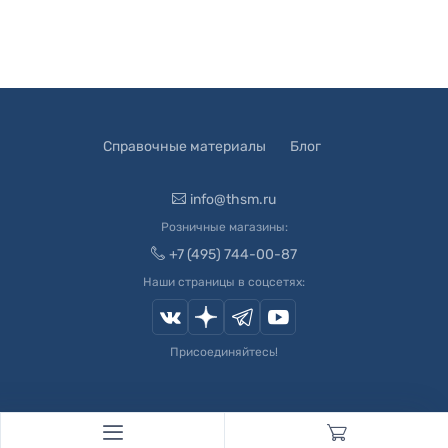
Справочные материалы
Блог
info@thsm.ru
Розничные магазины:
+7 (495) 744-00-87
Наши страницы в соцсетях:
Присоединяйтесь!
© 2003-
2026
Швейный Мир. Все права защищены.
Developed by
Andrey Novikov
. Design by
Createx Studio
.