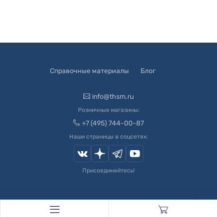
Справочные материалы
Блог
info@thsm.ru
Розничные магазины:
+7 (495) 744-00-87
Наши страницы в соцсетях:
Присоединяйтесь!
© 2003-
2026
Швейный Мир. Все права защищены.
Developed by
Andrey Novikov
. Design by
Createx Studio
.