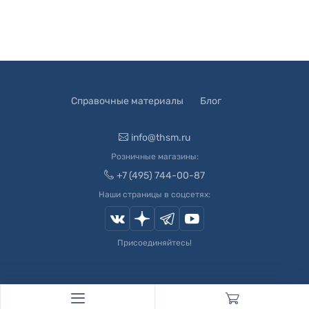
Справочные материалы
Блог
info@thsm.ru
Розничные магазины:
+7 (495) 744-00-87
Наши страницы в соцсетях:
Присоединяйтесь!
© 2003-
2026
Швейный Мир. Все права защищены.
Developed by
Andrey Novikov
. Design by
Createx Studio
.