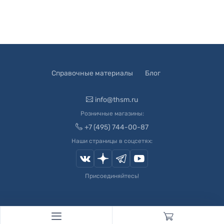
Справочные материалы
Блог
info@thsm.ru
Розничные магазины:
+7 (495) 744-00-87
Наши страницы в соцсетях:
Присоединяйтесь!
© 2003-
2026
Швейный Мир. Все права защищены.
Developed by
Andrey Novikov
. Design by
Createx Studio
.