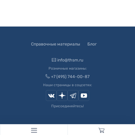
Справочные материалы
Блог
info@thsm.ru
Розничные магазины:
+7 (495) 744-00-87
Наши страницы в соцсетях:
Присоединяйтесь!
© 2003-
2026
Швейный Мир. Все права защищены.
Developed by
Andrey Novikov
. Design by
Createx Studio
.