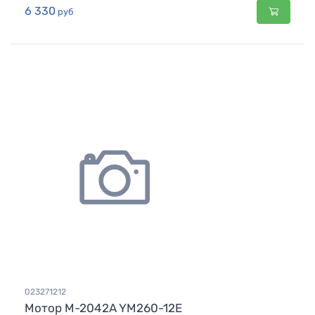
6 330
руб
023271212
Мотор М-2042A YM260-12Е