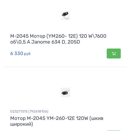
М-2045 Мотор (YM260- 12Е) 120 W\7600
об\0,5 A Janome 634 D, 205D
6 330
руб
023271315 (792618106)
Мотор М-2045 YM-260-12E 120W (шкив
широкий)