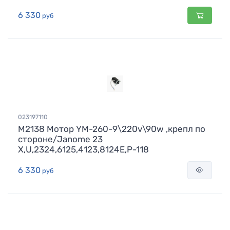
6 330
руб
023197110
M2138 Мотор YM-260-9\220v\90w ,крепл по
сторонe/Janome 23
X,U,2324,6125,4123,8124E,Р-118
6 330
руб