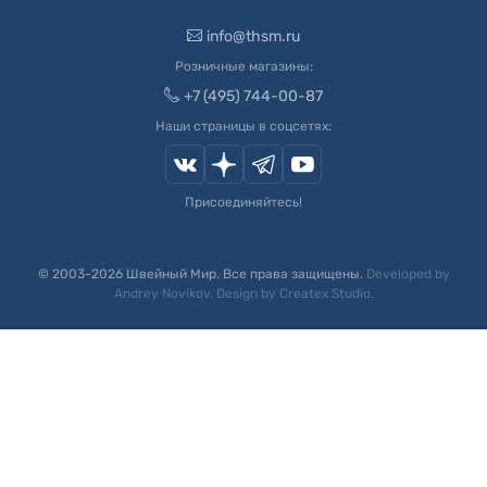
info@thsm.ru
Розничные магазины:
+7 (495) 744-00-87
Наши страницы в соцсетях:
Присоединяйтесь!
© 2003-
2026
Швейный Мир. Все права защищены.
Developed by
Andrey Novikov
. Design by
Createx Studio
.