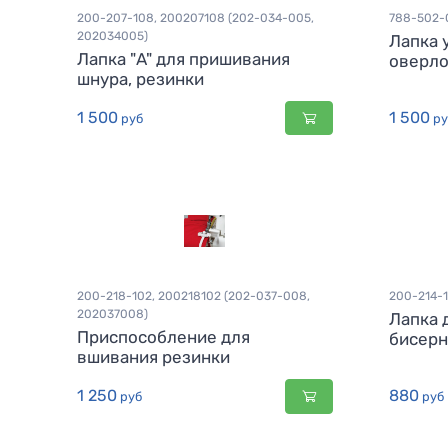
200-207-108, 200207108 (202-034-005,
788-502-
202034005)
Лапка 
Лапка "A" для пришивания
оверло
шнура, резинки
1 500
1 500
руб
ру
200-218-102, 200218102 (202-037-008,
200-214-1
202037008)
Лапка 
Приспособление для
бисерн
вшивания резинки
1 250
880
руб
руб