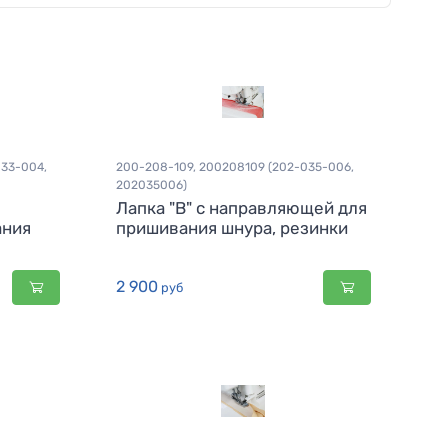
33-004,
200-208-109, 200208109 (202-035-006,
202035006)
Лапка "B" с направляющей для
ания
пришивания шнура, резинки
2 900
руб