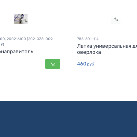
00, 200216100 (202-038-009,
785-501-114
9)
Лапка универсальная д
направитель
оверлока
460
руб