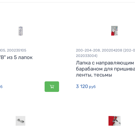
105, 200235105
200-204-208, 200204208 (202-0
202033004)
B" из 5 лапок
Лапка с направляющим
барабаном для пришив
ленты, тесьмы
3 120
б
руб