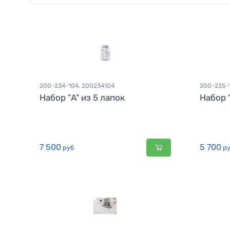
200-234-104, 200234104
200-235-
Набор "A" из 5 лапок
Набор "
7 500
5 700
руб
ру