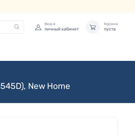
Вход в
Корзина
личный кабинет
пуста
L545D), New Home