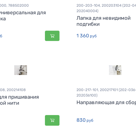
000, 788502000
200-203-104, 200203104 (202-0
202040004)
универсальная для
Лапка для невидимой
ка
подгибки
1 360
б
руб
08, 200214108
200-217-101, 200217101 (202-036
202036100)
для пришивания
Направляющая для сбо
ой нити
830
руб