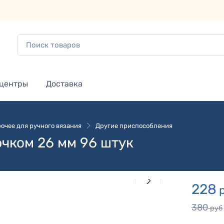
 центры
Доставка
очее для ручного вязания
Другие приспособления
чком 26 мм 96 штук
228
р
380
руб