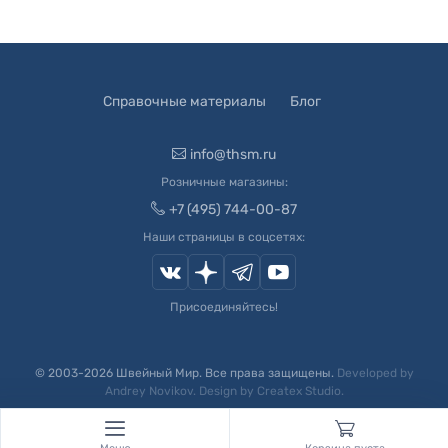
Справочные материалы
Блог
info@thsm.ru
Розничные магазины:
+7 (495) 744-00-87
Наши страницы в соцсетях:
Присоединяйтесь!
© 2003-
2026
Швейный Мир. Все права защищены.
Developed by
Andrey Novikov
. Design by
Createx Studio
.