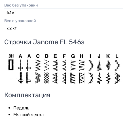
Вес без упаковки
6.1
кг
Вес с упаковкой
7.2
кг
Строчки
Janome EL 546s
Комплектация
Педаль
Мягкий чехол