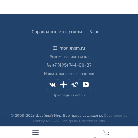
Справочные материалы
Блог
info@thsm.ru
Розничные магазины:
+7 (495) 744-00-87
Наши страницы в соцсетях:
Присоединяйтесь!
© 2003-
2026
Швейный Мир. Все права защищены.
Developed by
Andrey Novikov
. Design by
Createx Studio
.