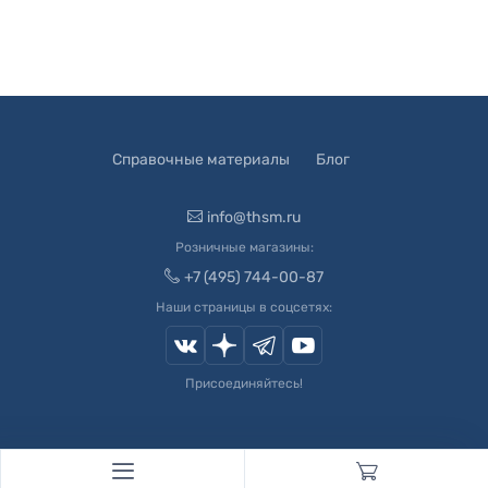
Справочные материалы
Блог
info@thsm.ru
Розничные магазины:
+7 (495) 744-00-87
Наши страницы в соцсетях:
Присоединяйтесь!
© 2003-
2026
Швейный Мир. Все права защищены.
Developed by
Andrey Novikov
. Design by
Createx Studio
.