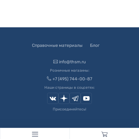
Справочные материалы
Блог
info@thsm.ru
Розничные магазины:
+7 (495) 744-00-87
Наши страницы в соцсетях:
Присоединяйтесь!
© 2003-
2026
Швейный Мир. Все права защищены.
Developed by
Andrey Novikov
. Design by
Createx Studio
.