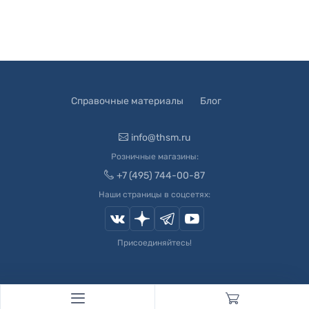
Справочные материалы
Блог
info@thsm.ru
Розничные магазины:
+7 (495) 744-00-87
Наши страницы в соцсетях:
Присоединяйтесь!
© 2003-
2026
Швейный Мир. Все права защищены.
Developed by
Andrey Novikov
. Design by
Createx Studio
.