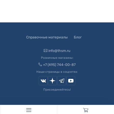
Справочные материалы
Блог
info@thsm.ru
Розничные магазины:
+7 (495) 744-00-87
Наши страницы в соцсетях:
Присоединяйтесь!
© 2003-
2026
Швейный Мир. Все права защищены.
Developed by
Andrey Novikov
. Design by
Createx Studio
.