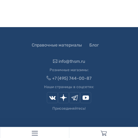
Справочные материалы
Блог
info@thsm.ru
Розничные магазины:
+7 (495) 744-00-87
Наши страницы в соцсетях:
Присоединяйтесь!
© 2003-
2026
Швейный Мир. Все права защищены.
Developed by
Andrey Novikov
. Design by
Createx Studio
.