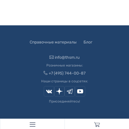
Справочные материалы
Блог
info@thsm.ru
Розничные магазины:
+7 (495) 744-00-87
Наши страницы в соцсетях:
Присоединяйтесь!
© 2003-
2026
Швейный Мир. Все права защищены.
Developed by
Andrey Novikov
. Design by
Createx Studio
.