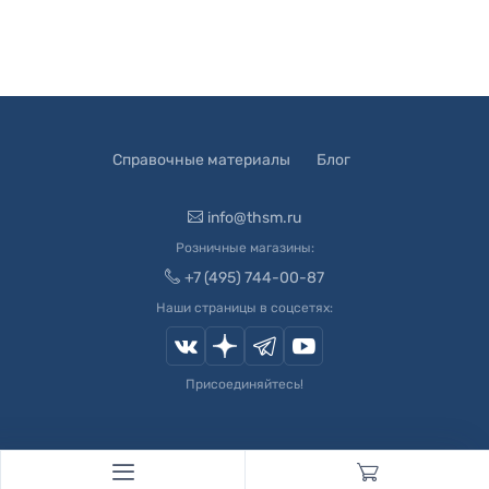
Справочные материалы
Блог
info@thsm.ru
Розничные магазины:
+7 (495) 744-00-87
Наши страницы в соцсетях:
Присоединяйтесь!
© 2003-
2026
Швейный Мир. Все права защищены.
Developed by
Andrey Novikov
. Design by
Createx Studio
.