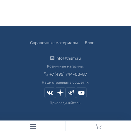
Справочные материалы
Блог
info@thsm.ru
Розничные магазины:
+7 (495) 744-00-87
Наши страницы в соцсетях:
Присоединяйтесь!
© 2003-
2026
Швейный Мир. Все права защищены.
Developed by
Andrey Novikov
. Design by
Createx Studio
.