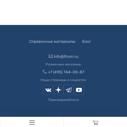
Справочные материалы
Блог
info@thsm.ru
Розничные магазины:
+7 (495) 744-00-87
Наши страницы в соцсетях:
Присоединяйтесь!
© 2003-
2026
Швейный Мир. Все права защищены.
Developed by
Andrey Novikov
. Design by
Createx Studio
.