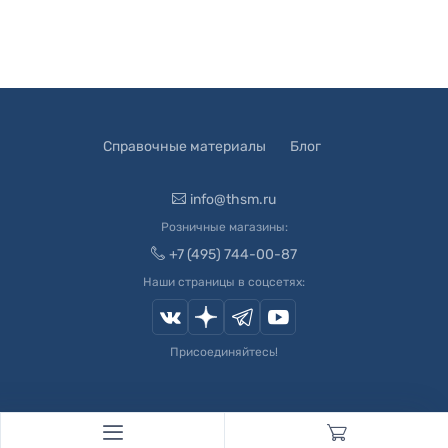
Справочные материалы
Блог
info@thsm.ru
Розничные магазины:
+7 (495) 744-00-87
Наши страницы в соцсетях:
Присоединяйтесь!
© 2003-
2026
Швейный Мир. Все права защищены.
Developed by
Andrey Novikov
. Design by
Createx Studio
.