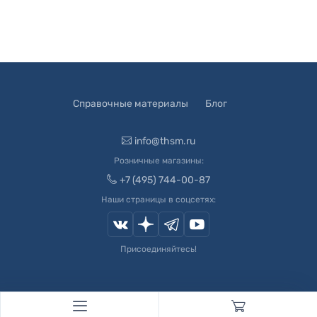
Справочные материалы
Блог
info@thsm.ru
Розничные магазины:
+7 (495) 744-00-87
Наши страницы в соцсетях:
Присоединяйтесь!
© 2003-
2026
Швейный Мир. Все права защищены.
Developed by
Andrey Novikov
. Design by
Createx Studio
.