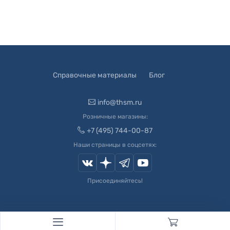
Справочные материалы
Блог
info@thsm.ru
Розничные магазины:
+7 (495) 744-00-87
Наши страницы в соцсетях:
Присоединяйтесь!
© 2003-
2026
Швейный Мир. Все права защищены.
Developed by
Andrey Novikov
. Design by
Createx Studio
.