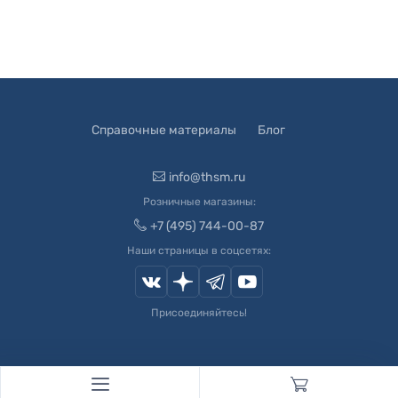
Справочные материалы
Блог
info@thsm.ru
Розничные магазины:
+7 (495) 744-00-87
Наши страницы в соцсетях:
Присоединяйтесь!
© 2003-
2026
Швейный Мир. Все права защищены.
Developed by
Andrey Novikov
. Design by
Createx Studio
.