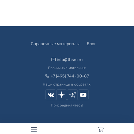
Справочные материалы
Блог
info@thsm.ru
Розничные магазины:
+7 (495) 744-00-87
Наши страницы в соцсетях:
Присоединяйтесь!
© 2003-
2026
Швейный Мир. Все права защищены.
Developed by
Andrey Novikov
. Design by
Createx Studio
.