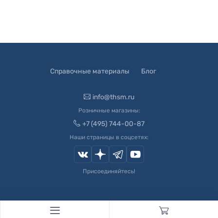
Справочные материалы
Блог
info@thsm.ru
Розничные магазины:
+7 (495) 744-00-87
Наши страницы в соцсетях:
Присоединяйтесь!
© 2003-
2026
Швейный Мир. Все права защищены.
Developed by
Andrey Novikov
. Design by
Createx Studio
.