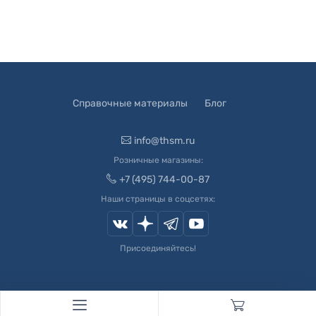
Справочные материалы
Блог
info@thsm.ru
Розничные магазины:
+7 (495) 744-00-87
Наши страницы в соцсетях:
Присоединяйтесь!
© 2003-
2026
Швейный Мир. Все права защищены.
Developed by
Andrey Novikov
. Design by
Createx Studio
.