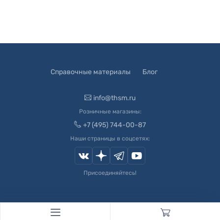
Справочные материалы
Блог
info@thsm.ru
Розничные магазины:
+7 (495) 744-00-87
Наши страницы в соцсетях:
Присоединяйтесь!
© 2003-
2026
Швейный Мир. Все права защищены.
Developed by
Andrey Novikov
. Design by
Createx Studio
.