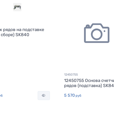
к рядов на подставке
в сборе) SK840
12450755
12450755 Основа счетч
рядов (подставка) SK8
5 570
уб
руб