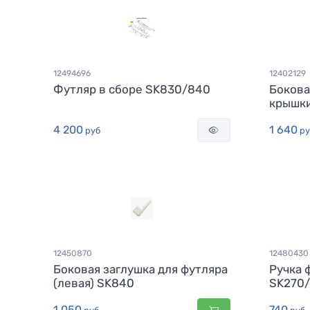
12494696
12402129
Футляр в сборе SK830/840
Бокова
крышки
4 200
1 640
руб
ру
12450870
12480430
Боковая заглушка для футляра
Ручка 
(левая) SK840
SK270
1 050
740