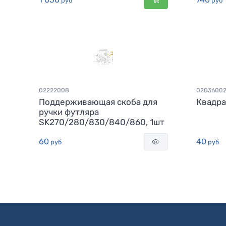
руб
руб
02222008
0203600
Поддерживающая скоба для
Квадра
ручки футляра
SK270/280/830/840/860, 1шт
60
40
руб
руб