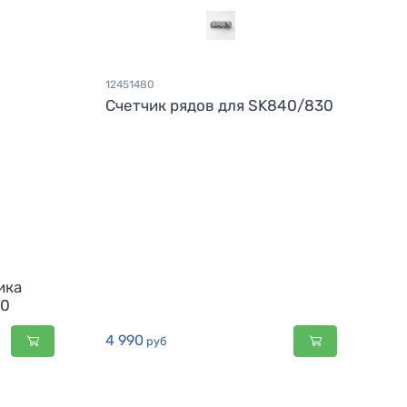
12451480
Счетчик рядов для SK840/830
ика
40
4 990
руб