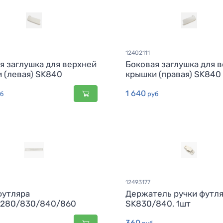
12402111
я заглушка для верхней
Боковая заглушка для 
 (левая) SK840
крышки (правая) SK840
1 640
б
руб
12493177
футляра
Держатель ручки футл
/280/830/840/860
SK830/840, 1шт
360