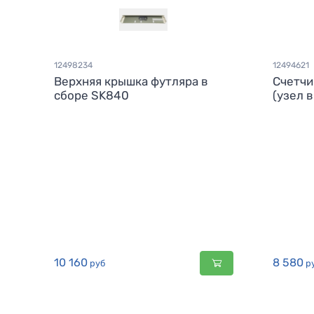
12498234
12494621
Верхняя крышка футляра в
Счетчи
сборе SK840
(узел 
10 160
8 580
руб
р