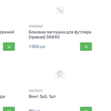
12450862
верхней
Боковая заглушка для футляра
(правая) SK840
1 050
руб
08030611
яра
Винт 3x5, 1шт
80