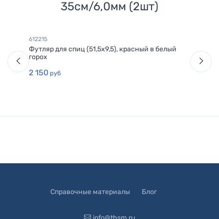
35см/6,0мм (2шт)
612215
Футляр для спиц (51,5х9,5), красный в белый
горох
2 150
руб
Справочные материалы
Блог
info@thsm.ru