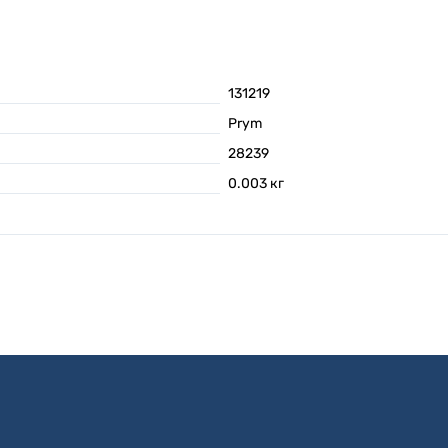
131219
Prym
28239
0.003
кг