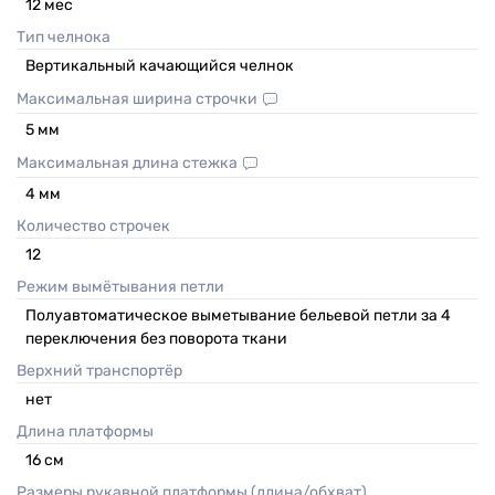
12
мес
Тип челнока
Вертикальный качающийся челнок
Максимальная ширина строчки
5
мм
Максимальная длина стежка
4
мм
Количество строчек
12
Режим вымётывания петли
Полуавтоматическое выметывание бельевой петли за 4
переключения без поворота ткани
Верхний транспортёр
нет
Длина платформы
16
см
Размеры рукавной платформы (длина/обхват)