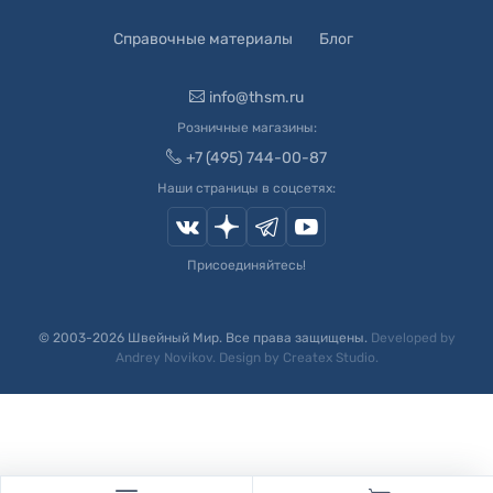
Справочные материалы
Блог
info@thsm.ru
Розничные магазины:
+7 (495) 744-00-87
Наши страницы в соцсетях:
Присоединяйтесь!
© 2003-
2026
Швейный Мир. Все права защищены.
Developed by
Andrey Novikov
. Design by
Createx Studio
.